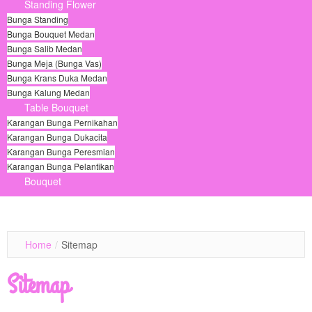
Standing Flower
Bunga Standing
Bunga Bouquet Medan
Bunga Salib Medan
Bunga Meja (Bunga Vas)
Bunga Krans Duka Medan
Bunga Kalung Medan
Table Bouquet
Karangan Bunga Pernikahan
Karangan Bunga Dukacita
Karangan Bunga Peresmian
Karangan Bunga Pelantikan
Bouquet
© Free
Joomla! 3 Modules
- by
VinaGecko.com
Home
/
Sitemap
Sitemap