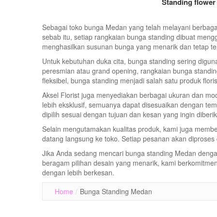
Standing flower
Sebagai toko bunga Medan yang telah melayani berbagai
sebab itu, setiap rangkaian bunga standing dibuat meng
menghasilkan susunan bunga yang menarik dan tetap terli
Untuk kebutuhan duka cita, bunga standing sering dig
peresmian atau grand opening, rangkaian bunga standin
fleksibel, bunga standing menjadi salah satu produk flor
Aksel Florist juga menyediakan berbagai ukuran dan mo
lebih eksklusif, semuanya dapat disesuaikan dengan t
dipilih sesuai dengan tujuan dan kesan yang ingin diberi
Selain mengutamakan kualitas produk, kami juga memb
datang langsung ke toko. Setiap pesanan akan diproses de
Jika Anda sedang mencari bunga standing Medan dengan b
beragam pilihan desain yang menarik, kami berkomitme
dengan lebih berkesan.
Home
/
Bunga Standing Medan
View Detail