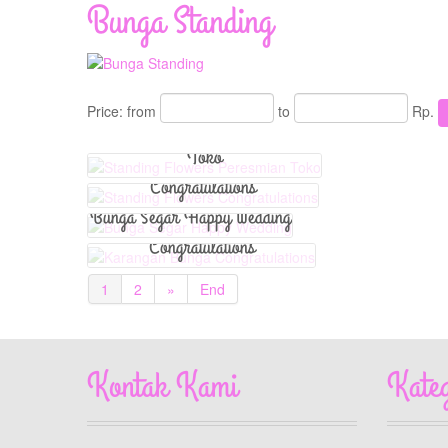
Bunga Standing
View Detail
View Detail
View Detail
Price:
from
to
Rp.
Standing Flowers Peresmian
Standing Flowers
Toko
Congratulations
Karangan Bunga
Bunga Segar Happy Wedding
Congratulations
1
2
»
End
Kontak Kami
Kate