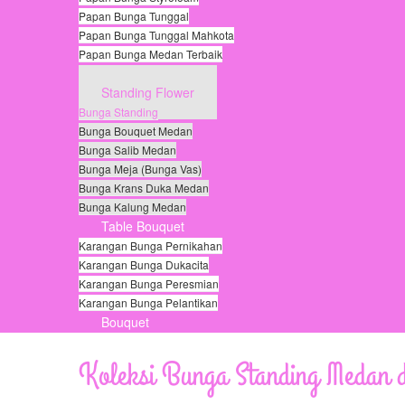
Papan Bunga Tunggal
Papan Bunga Tunggal Mahkota
Papan Bunga Medan Terbaik
Papan Bunga Duka
Standing Flower
Bunga Standing
Bunga Bouquet Medan
Bunga Salib Medan
Bunga Meja (Bunga Vas)
Bunga Krans Duka Medan
Bunga Kalung Medan
Table Bouquet
Karangan Bunga Pernikahan
Karangan Bunga Dukacita
Karangan Bunga Peresmian
Karangan Bunga Pelantikan
Bouquet
© Free
Joomla! 3 Modules
- by
VinaGecko.com
Koleksi Bunga Standing Medan d