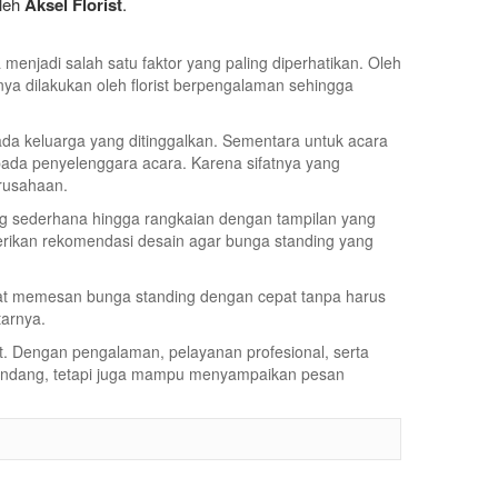
oleh
Aksel Florist
.
njadi salah satu faktor yang paling diperhatikan. Oleh
ya dilakukan oleh florist berpengalaman sehingga
a keluarga yang ditinggalkan. Sementara untuk acara
pada penyelenggara acara. Karena sifatnya yang
erusahaan.
ang sederhana hingga rangkaian dengan tampilan yang
erikan rekomendasi desain agar bunga standing yang
at memesan bunga standing dengan cepat tanpa harus
tarnya.
at. Dengan pengalaman, pelayanan profesional, serta
pandang, tetapi juga mampu menyampaikan pesan
View Detail