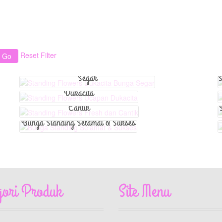
View Detail
View Detail
View Detail
Reset Filter
Standing Flowers Dukacita Bunga
Standing Flowers Ucapan
Segar
S
Standing Flowers Fresh dan
Dukacita
Cantik
Bunga Standing Selamat & Sukses
gori Produk
Site Menu