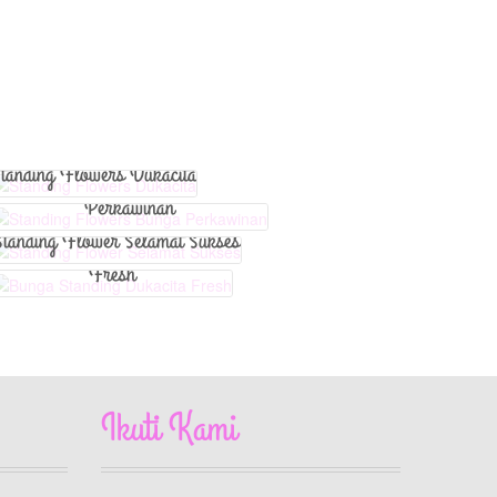
View Detail
View Detail
View Detail
Standing Flowers Bunga
tanding Flowers Dukacita
Perkawinan
Bunga Standing Dukacita
Standing Flower Selamat Sukses
Fresh
Ikuti Kami