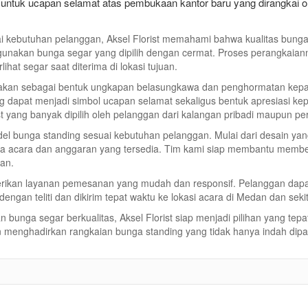
untuk ucapan selamat atas pembukaan kantor baru yang dirangkai 
 kebutuhan pelanggan, Aksel Florist memahami bahwa kualitas bunga me
gunakan bunga segar yang dipilih dengan cermat. Proses perangkaiann
hat segar saat diterima di lokasi tujuan.
unakan sebagai bentuk ungkapan belasungkawa dan penghormatan kepad
g dapat menjadi simbol ucapan selamat sekaligus bentuk apresiasi ke
ist yang banyak dipilih oleh pelanggan dari kalangan pribadi maupun p
del bunga standing sesuai kebutuhan pelanggan. Mulai dari desain y
ema acara dan anggaran yang tersedia. Tim kami siap membantu memb
kan.
erikan layanan pemesanan yang mudah dan responsif. Pelanggan dap
ngan teliti dan dikirim tepat waktu ke lokasi acara di Medan dan seki
unga segar berkualitas, Aksel Florist siap menjadi pilihan yang tep
n menghadirkan rangkaian bunga standing yang tidak hanya indah di
View Detail