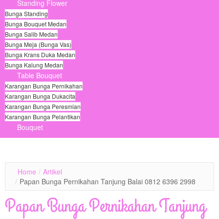
Standing Flower
Bunga Standing
Bunga Bouquet Medan
Bunga Salib Medan
Bunga Meja (Bunga Vas)
Bunga Krans Duka Medan
Bunga Kalung Medan
Table Bouquet
Karangan Bunga Pernikahan
Karangan Bunga Dukacita
Karangan Bunga Peresmian
Karangan Bunga Pelantikan
Bouquet
© Free
Joomla! 3 Modules
- by
VinaGecko.com
Home
/
Artikel
/
Papan Bunga Pernikahan Tanjung Balai 0812 6396 2998
Papan Bunga Pernikahan Tanjung