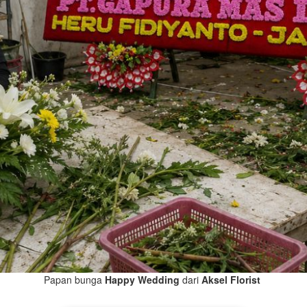
Papan bunga
Happy Wedding
dari
Aksel Florist