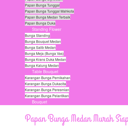
Papan Bunga Tunggal
Papan Bunga Tunggal Mahkota
Papan Bunga Medan Terbaik
Papan Bunga Duka
Standing Flower
Bunga Standing
Bunga Bouquet Medan
Bunga Salib Medan
Bunga Meja (Bunga Vas)
Bunga Krans Duka Medan
Bunga Kalung Medan
Table Bouquet
Karangan Bunga Pernikahan
Karangan Bunga Dukacita
Karangan Bunga Peresmian
Karangan Bunga Pelantikan
Bouquet
© Free
Joomla! 3 Modules
- by
VinaGecko.com
Papan Bunga Medan Murah Siap