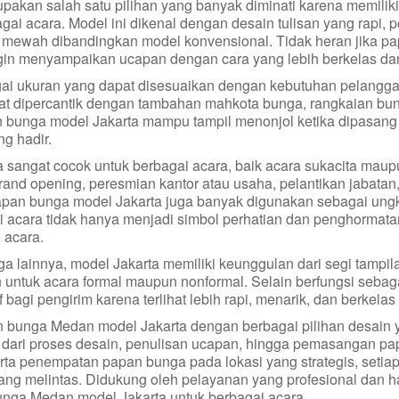
kan salah satu pilihan yang banyak diminati karena memilik
gai acara. Model ini dikenal dengan desain tulisan yang rapi,
 mewah dibandingkan model konvensional. Tidak heran jika pap
gin menyampaikan ucapan dengan cara yang lebih berkelas da
ai ukuran yang dapat disesuaikan dengan kebutuhan pelanggan
pat dipercantik dengan tambahan mahkota bunga, rangkaian bun
bunga model Jakarta mampu tampil menonjol ketika dipasang 
ng hadir.
angat cocok untuk berbagai acara, baik acara sukacita maupu
grand opening, peresmian kantor atau usaha, pelantikan jabatan
, papan bunga model Jakarta juga banyak digunakan sebagai u
si acara tidak hanya menjadi simbol perhatian dan penghormata
 acara.
lainnya, model Jakarta memiliki keunggulan dari segi tampila
 untuk acara formal maupun nonformal. Selain berfungsi seb
bagi pengirim karena terlihat lebih rapi, menarik, dan berkelas 
n bunga Medan model Jakarta dengan berbagai pilihan desain
 dari proses desain, penulisan ucapan, hingga pemasangan pa
erta penempatan papan bunga pada lokasi yang strategis, seti
g melintas. Didukung oleh pelayanan yang profesional dan har
unga Medan model Jakarta untuk berbagai acara.