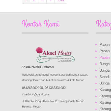
Kontak Kami
Kate
Papan
Papan
Papan 
Bunga 
AKSEL FLORIST MEDAN
Bunga
Menyediakan berbagai macam karangan bunga papan,
Standi
standing flower, dan buket berkualitas di kota Medan
Bunga
081263962998
,
081365331082
Karang
akselflorist@gmail.com
Karang
Jl. Klambir V Gg. Abidin No. 2, Tanjung Gusta Medan
Karang
Helvetia, Medan
Karang