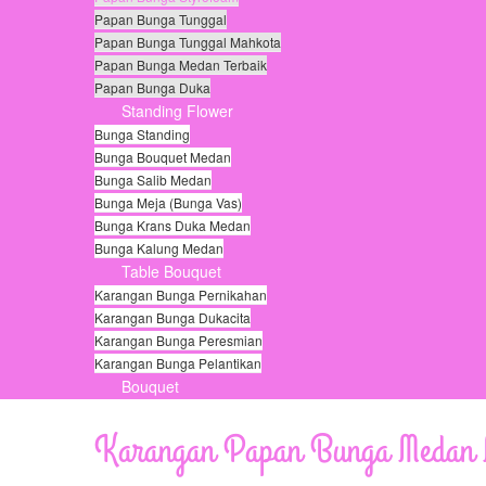
Papan Bunga Tunggal
Papan Bunga Tunggal Mahkota
Papan Bunga Medan Terbaik
Papan Bunga Duka
Standing Flower
Bunga Standing
Bunga Bouquet Medan
Bunga Salib Medan
Bunga Meja (Bunga Vas)
Bunga Krans Duka Medan
Bunga Kalung Medan
Table Bouquet
Karangan Bunga Pernikahan
Karangan Bunga Dukacita
Karangan Bunga Peresmian
Karangan Bunga Pelantikan
Bouquet
© Free
Joomla! 3 Modules
- by
VinaGecko.com
Karangan Papan Bunga Medan M