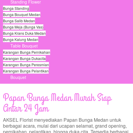
Standing Flower
Bunga Standing
Bunga Bouquet Medan
Bunga Salib Medan
Bunga Meja (Bunga Vas)
Bunga Krans Duka Medan
Bunga Kalung Medan
Table Bouquet
Karangan Bunga Pernikahan
Karangan Bunga Dukacita
Karangan Bunga Peresmian
Karangan Bunga Pelantikan
Bouquet
© Free
Joomla! 3 Modules
- by
VinaGecko.com
Papan Bunga Medan Murah Siap
Antar 24 Jam
AKSEL Florist menyediakan Papan Bunga Medan untuk
berbagai acara, mulai dari ucapan selamat, grand opening,
pernikahan, pelantikan, hingga duka cita. Tersedia berbagai