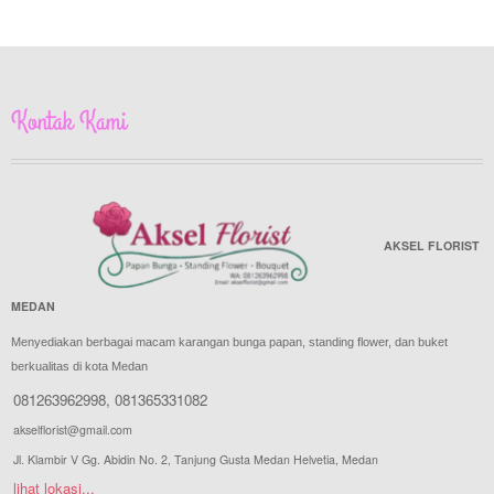
Kontak Kami
AKSEL FLORIST
MEDAN
Menyediakan berbagai macam karangan bunga papan, standing flower, dan buket
berkualitas di kota Medan
081263962998
,
081365331082
akselflorist@gmail.com
Jl. Klambir V Gg. Abidin No. 2, Tanjung Gusta Medan Helvetia, Medan
lihat lokasi...