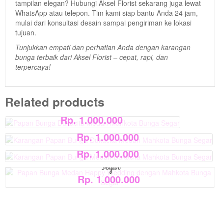
tampilan elegan? Hubungi Aksel Florist sekarang juga lewat
WhatsApp atau telepon. Tim kami siap bantu Anda 24 jam,
mulai dari konsultasi desain sampai pengiriman ke lokasi
tujuan.
View Detail
Tunjukkan empati dan perhatian Anda dengan karangan
View Detail
bunga terbaik dari Aksel Florist – cepat, rapi, dan
terpercaya!
View Detail
View Detail
Papan Bunga Dukacita Medan Mahkota Bunga
Related products
Segar
Karangan Papan Bunga Dukacita Medan Mahkota Bunga
Rp. 1.000.000
Segar
Karangan Papan Bunga Medan Dukacita Mahkota Bunga
Rp. 1.000.000
Segar
Papan Bunga Medan Happy Wedding dengan Mahkota Bunga
Rp. 1.000.000
Segar
Rp. 1.000.000