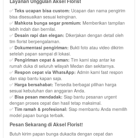
Layanan Unggulan Aksel Florist
✅
Teks ucapan bisa custom:
Ucapan dan nama pengirim
bisa disesuaikan sesuai keinginan.
✅
Mahkota bunga segar premium:
Memberikan tampilan
lebih indah dan bernilai.
✅
Desain rapi dan elegan:
Dikerjakan dengan detail oleh
tim florist berpengalaman.
✅
Dokumentasi pengiriman:
Bukti foto atau video dikirim
setelah papan sampai di lokasi.
✅
Pengiriman cepat & aman:
Tim kami siap antar ke
rumah duka di seluruh wilayah Medan dan sekitarnya.
✅
Respon cepat via WhatsApp:
Admin kami fast respon
dan siap bantu kapan saja.
✅
Harga bersahabat:
Tersedia berbagai pilihan harga
sesuai kebutuhan dan anggaran Anda.
✅
Bisa pesan mendadak:
Siap bantu pesanan urgent
dengan proses cepat dan hasil tetap maksimal.
✅
Tim ramah & profesional:
Siap membantu Anda memilih
model papan bunga terbaik.
Pesan Sekarang di Aksel Florist!
Butuh kirim papan bunga dukacita dengan cepat dan