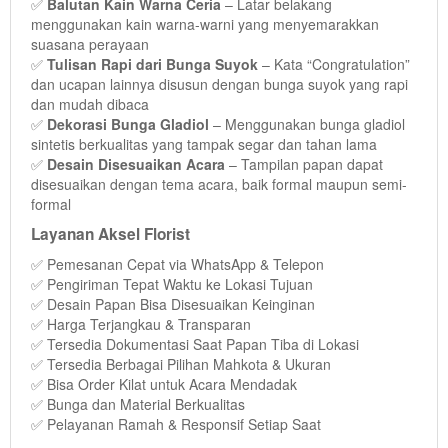
✅
Balutan Kain Warna Ceria
– Latar belakang
menggunakan kain warna-warni yang menyemarakkan
suasana perayaan
✅
Tulisan Rapi dari Bunga Suyok
– Kata “Congratulation”
dan ucapan lainnya disusun dengan bunga suyok yang rapi
dan mudah dibaca
✅
Dekorasi Bunga Gladiol
– Menggunakan bunga gladiol
sintetis berkualitas yang tampak segar dan tahan lama
✅
Desain Disesuaikan Acara
– Tampilan papan dapat
disesuaikan dengan tema acara, baik formal maupun semi-
formal
Layanan Aksel Florist
✅ Pemesanan Cepat via WhatsApp & Telepon
✅ Pengiriman Tepat Waktu ke Lokasi Tujuan
✅ Desain Papan Bisa Disesuaikan Keinginan
✅ Harga Terjangkau & Transparan
✅ Tersedia Dokumentasi Saat Papan Tiba di Lokasi
View Detail
✅ Tersedia Berbagai Pilihan Mahkota & Ukuran
✅ Bisa Order Kilat untuk Acara Mendadak
✅ Bunga dan Material Berkualitas
View Detail
✅ Pelayanan Ramah & Responsif Setiap Saat