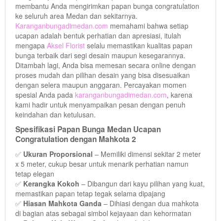
membantu Anda mengirimkan papan bunga congratulation
ke seluruh area Medan dan sekitarnya.
Karanganbungadimedan.com
memahami bahwa setiap
ucapan adalah bentuk perhatian dan apresiasi, itulah
mengapa
Aksel Florist
selalu memastikan kualitas papan
bunga terbaik dari segi desain maupun kesegarannya.
Ditambah lagi, Anda bisa memesan secara online dengan
proses mudah dan pilihan desain yang bisa disesuaikan
dengan selera maupun anggaran. Percayakan momen
spesial Anda pada
karanganbungadimedan.com
, karena
kami hadir untuk menyampaikan pesan dengan penuh
keindahan dan ketulusan.
Spesifikasi Papan Bunga Medan Ucapan
Congratulation dengan Mahkota 2
✅
Ukuran Proporsional
– Memiliki dimensi sekitar 2 meter
x 5 meter, cukup besar untuk menarik perhatian namun
tetap elegan
✅
Kerangka Kokoh
– Dibangun dari kayu pilihan yang kuat,
memastikan papan tetap tegak selama dipajang
✅
Hiasan Mahkota Ganda
– Dihiasi dengan dua mahkota
di bagian atas sebagai simbol kejayaan dan kehormatan