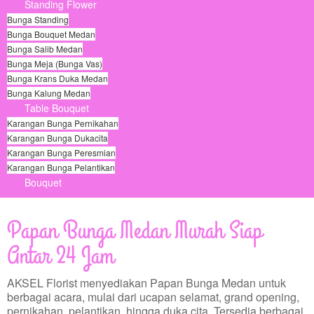
Standing Flower
Bunga Standing
Bunga Bouquet Medan
Bunga Salib Medan
Bunga Meja (Bunga Vas)
Bunga Krans Duka Medan
Bunga Kalung Medan
Table Bouquet
Karangan Bunga Pernikahan
Karangan Bunga Dukacita
Karangan Bunga Peresmian
Karangan Bunga Pelantikan
Bouquet
© Free
Joomla! 3 Modules
- by
VinaGecko.com
Papan Bunga Medan Murah Siap
Antar 24 Jam
AKSEL Florist menyediakan Papan Bunga Medan untuk
berbagai acara, mulai dari ucapan selamat, grand opening,
pernikahan, pelantikan, hingga duka cita. Tersedia berbagai