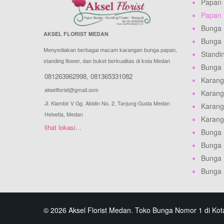
Papan
Papan 
Bunga 
AKSEL FLORIST MEDAN
Bunga
Menyediakan berbagai macam karangan bunga papan,
Standi
standing flower, dan buket berkualitas di kota Medan
Bunga
081263962998
,
081365331082
Karang
akselflorist@gmail.com
Karang
Jl. Klambir V Gg. Abidin No. 2, Tanjung Gusta Medan
Karang
Helvetia, Medan
Karang
lihat lokasi...
Bunga 
Bunga
Bunga 
Bunga 
© 2026 Aksel Florist Medan. Toko Bunga Nomor 1 di Ko