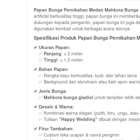
Papan Bunga Pernikahan Medan Mahkota Bunga Ar
artificial berkualitas tinggi, papan bunga ini mem
dukungan kepada pengantin, papan bunga ini juga dapa
digunakan kembali untuk berbagai acara lainnya.
Spesifikasi Produk Papan Bunga Pernikahan M
✔ Ukuran Papan:
✅
Panjang
: ± 2 meter
✅
Tinggi
: ± 1,5 meter
✔ Bahan Papan:
✅ Rangka kayu berkualitas, kuat, dan tahan lama
✅ Background dari styrofoam atau kain spon warna
✔ Jenis Bunga:
✅
Mahkota bunga gladiol
untuk tampilan lebih e
✔ Desain & Warna:
✅ Kombinasi warna elegan (putih, biru, ungu, atau 
✅ Tulisan
"Happy Wedding"
dibuat dengan mesin
✔ Fitur Tambahan:
✅ Custom teks ucapan & nama pengirim