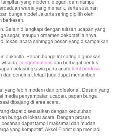
i tampilan yang modern, elegan, dan mampu
 perpaduan warna yang menarik, serta susunan
an bunga model Jakarta sering dipilih oleh
n berkesan.
. Selain dilengkapi dengan tulisan ucapan yang
ga segar, maupun ornamen dekoratif lainnya.
di lokasi acara sehingga pesan yang disampaikan
n dukacita. Papan bunga ini sering digunakan
, wisuda,
congratulations
dan berbagai bentuk
ngkapan belasungkawa pada acara
turut berduka
n dari pengirim, tetapi juga dapat menambah
n yang lebih modern dan profesional. Desain yang
agai media penyampaian ucapan, papan bunga
saat dipajang di area acara.
 yang dapat disesuaikan dengan kebutuhan
pan bunga di lokasi acara. Dengan proses
ap pesanan dapat tampil maksimal dan mudah
ga yang kompetitif, Aksel Florist siap menjadi