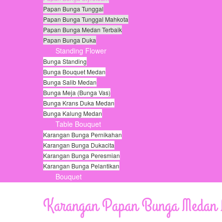
Papan Bunga Tunggal
Papan Bunga Tunggal Mahkota
Papan Bunga Medan Terbaik
Papan Bunga Duka
Standing Flower
Bunga Standing
Bunga Bouquet Medan
Bunga Salib Medan
Bunga Meja (Bunga Vas)
Bunga Krans Duka Medan
Bunga Kalung Medan
Table Bouquet
Karangan Bunga Pernikahan
Karangan Bunga Dukacita
Karangan Bunga Peresmian
Karangan Bunga Pelantikan
Bouquet
© Free
Joomla! 3 Modules
- by
VinaGecko.com
Karangan Papan Bunga Medan M