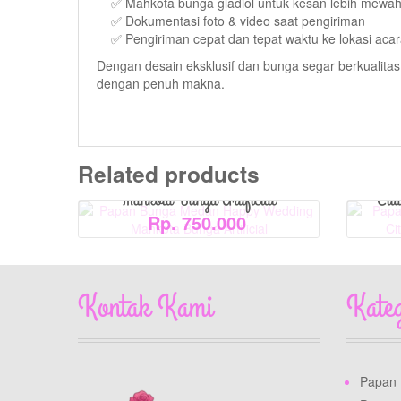
✅ Mahkota bunga gladiol untuk kesan lebih mewa
✅ Dokumentasi foto & video saat pengiriman
✅ Pengiriman cepat dan tepat waktu ke lokasi aca
View Detail
Dengan desain eksklusif dan bunga segar berkualita
dengan penuh makna.
Papan Bunga Medan Happy Wedding
Papan 
Related products
Mahkota Bunga Artificial
Cit
Rp. 750.000
Kontak Kami
Kate
Papan