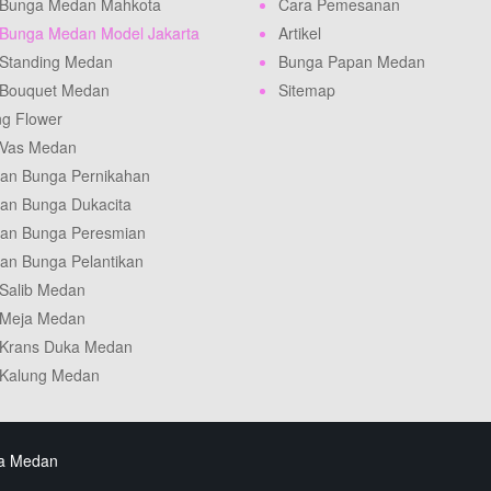
 Bunga Medan Mahkota
Cara Pemesanan
Bunga Medan Model Jakarta
Artikel
Standing Medan
Bunga Papan Medan
 Bouquet Medan
Sitemap
ng Flower
 Vas Medan
an Bunga Pernikahan
an Bunga Dukacita
an Bunga Peresmian
an Bunga Pelantikan
Salib Medan
 Meja Medan
Krans Duka Medan
Kalung Medan
ta Medan