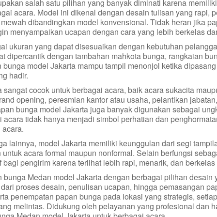
kan salah satu pilihan yang banyak diminati karena memilik
gai acara. Model ini dikenal dengan desain tulisan yang rapi,
 mewah dibandingkan model konvensional. Tidak heran jika pap
gin menyampaikan ucapan dengan cara yang lebih berkelas da
ai ukuran yang dapat disesuaikan dengan kebutuhan pelanggan
pat dipercantik dengan tambahan mahkota bunga, rangkaian bun
bunga model Jakarta mampu tampil menonjol ketika dipasang 
ng hadir.
angat cocok untuk berbagai acara, baik acara sukacita maupu
grand opening, peresmian kantor atau usaha, pelantikan jabatan
, papan bunga model Jakarta juga banyak digunakan sebagai u
si acara tidak hanya menjadi simbol perhatian dan penghormata
 acara.
lainnya, model Jakarta memiliki keunggulan dari segi tampila
 untuk acara formal maupun nonformal. Selain berfungsi seb
bagi pengirim karena terlihat lebih rapi, menarik, dan berkelas 
n bunga Medan model Jakarta dengan berbagai pilihan desain
 dari proses desain, penulisan ucapan, hingga pemasangan pa
erta penempatan papan bunga pada lokasi yang strategis, seti
g melintas. Didukung oleh pelayanan yang profesional dan har
unga Medan model Jakarta untuk berbagai acara.