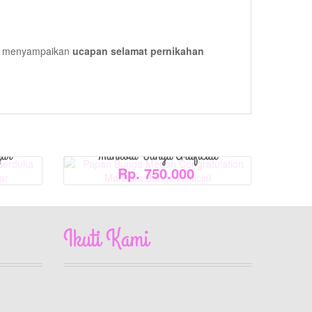
View Detail
tuk menyampaikan
ucapan selamat pernikahan
Berduka
Papan Bunga Medan Congratulation
gar
Mahkota Bunga Artificial
Rp. 750.000
Ikuti Kami