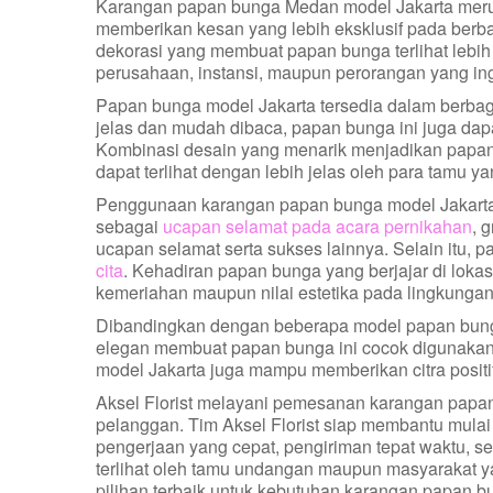
Karangan papan bunga Medan model Jakarta merupa
memberikan kesan yang lebih eksklusif pada berba
dekorasi yang membuat papan bunga terlihat lebih
perusahaan, instansi, maupun perorangan yang in
Papan bunga model Jakarta tersedia dalam berbag
jelas dan mudah dibaca, papan bunga ini juga da
Kombinasi desain yang menarik menjadikan papan 
dapat terlihat dengan lebih jelas oleh para tamu ya
Penggunaan karangan papan bunga model Jakarta s
sebagai
ucapan selamat pada acara pernikahan
, 
ucapan selamat serta sukses lainnya. Selain itu
cita
. Kehadiran papan bunga yang berjajar di loka
kemeriahan maupun nilai estetika pada lingkungan
Dibandingkan dengan beberapa model papan bunga 
elegan membuat papan bunga ini cocok digunakan
model Jakarta juga mampu memberikan citra positif 
Aksel Florist melayani pemesanan karangan papa
pelanggan. Tim Aksel Florist siap membantu mulai
pengerjaan yang cepat, pengiriman tepat waktu, s
terlihat oleh tamu undangan maupun masyarakat yan
pilihan terbaik untuk kebutuhan karangan papan b