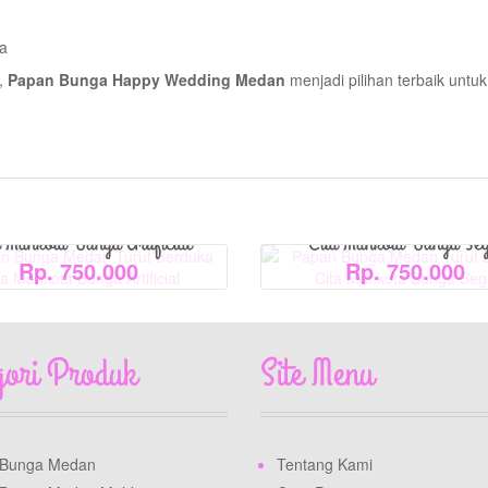
h
ra
View Detail
View Detail
s,
Papan Bunga Happy Wedding Medan
menjadi pilihan terbaik un
Bunga Medan Turut Berduka
Papan Bunga Medan Turut 
a Mahkota Bunga Artificial
Cita Mahkota Bunga Se
Rp. 750.000
Rp. 750.000
gori Produk
Site Menu
 Bunga Medan
Tentang Kami