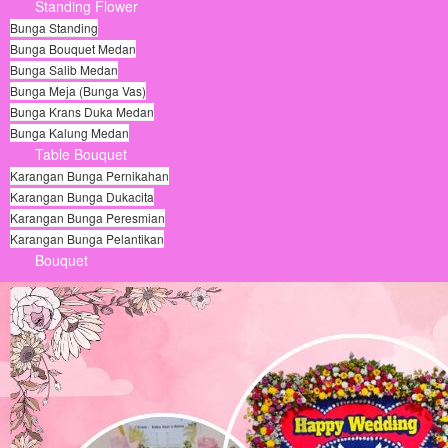
Standing Flower
Bunga Standing
Bunga Bouquet Medan
Bunga Salib Medan
Bunga Meja (Bunga Vas)
Bunga Krans Duka Medan
Bunga Kalung Medan
Table Bouquet
Karangan Bunga Pernikahan
Karangan Bunga Dukacita
Karangan Bunga Peresmian
Karangan Bunga Pelantikan
Bouquet
© Free
Joomla! 3 Modules
- by
VinaGecko.com