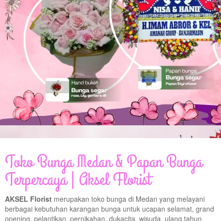
© Free
Joomla! 3 Modules
- by
VinaGecko.com
Toko Bunga Medan & Papan Bunga
Terpercaya | Aksel Florist
AKSEL Florist
merupakan toko bunga di Medan yang melayani
berbagai kebutuhan karangan bunga untuk ucapan selamat, grand
opening, pelantikan, pernikahan, dukacita, wisuda, ulang tahun,