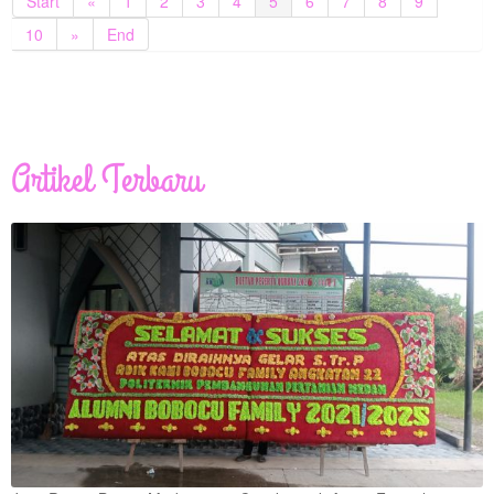
Start
«
1
2
3
4
5
6
7
8
9
10
»
End
Artikel Terbaru