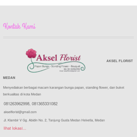
Kontak Kami
AKSEL FLORIST
MEDAN
Menyediakan berbagai macam karangan bunga papan, standing flower, dan buket
berkualitas di kota Medan
081263962998
,
081365331082
akselflorist@gmail.com
Jl. Klambir V Gg. Abidin No. 2, Tanjung Gusta Medan Helvetia, Medan
lihat lokasi...