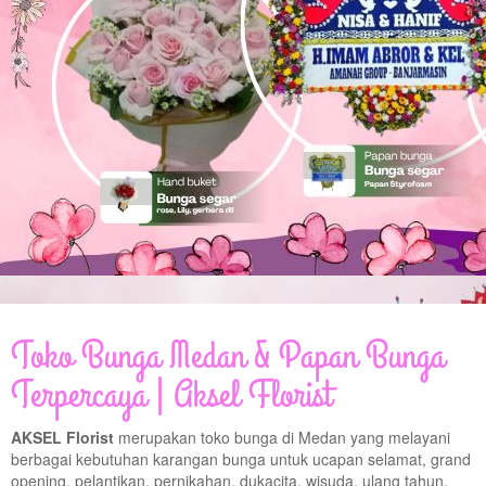
© Free
Joomla! 3 Modules
- by
VinaGecko.com
Toko Bunga Medan & Papan Bunga
Terpercaya | Aksel Florist
AKSEL Florist
merupakan toko bunga di Medan yang melayani
berbagai kebutuhan karangan bunga untuk ucapan selamat, grand
opening, pelantikan, pernikahan, dukacita, wisuda, ulang tahun,