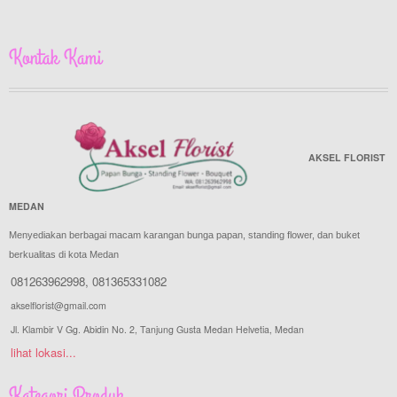
Kontak Kami
AKSEL FLORIST
MEDAN
Menyediakan berbagai macam karangan bunga papan, standing flower, dan buket
berkualitas di kota Medan
081263962998
,
081365331082
akselflorist@gmail.com
Jl. Klambir V Gg. Abidin No. 2, Tanjung Gusta Medan Helvetia, Medan
lihat lokasi...
Kategori Produk