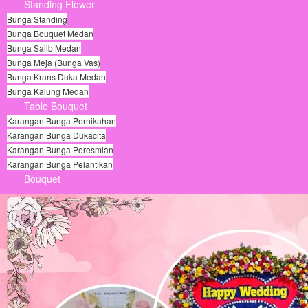
Standing Flower
Bunga Standing
Bunga Bouquet Medan
Bunga Salib Medan
Bunga Meja (Bunga Vas)
Bunga Krans Duka Medan
Bunga Kalung Medan
Table Bouquet
Karangan Bunga Pernikahan
Karangan Bunga Dukacita
Karangan Bunga Peresmian
Karangan Bunga Pelantikan
Bouquet
© Free
Joomla! 3 Modules
- by
VinaGecko.com