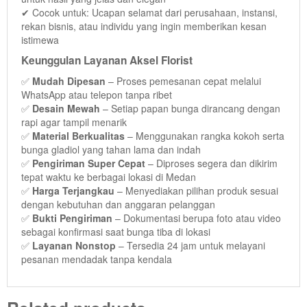
✔ Cocok untuk: Ucapan selamat dari perusahaan, instansi,
rekan bisnis, atau individu yang ingin memberikan kesan
istimewa
Keunggulan Layanan Aksel Florist
✅
Mudah Dipesan
– Proses pemesanan cepat melalui
WhatsApp atau telepon tanpa ribet
✅
Desain Mewah
– Setiap papan bunga dirancang dengan
rapi agar tampil menarik
✅
Material Berkualitas
– Menggunakan rangka kokoh serta
bunga gladiol yang tahan lama dan indah
✅
Pengiriman Super Cepat
– Diproses segera dan dikirim
tepat waktu ke berbagai lokasi di Medan
✅
Harga Terjangkau
– Menyediakan pilihan produk sesuai
dengan kebutuhan dan anggaran pelanggan
View Detail
✅
Bukti Pengiriman
– Dokumentasi berupa foto atau video
sebagai konfirmasi saat bunga tiba di lokasi
✅
Layanan Nonstop
– Tersedia 24 jam untuk melayani
View Detail
pesanan mendadak tanpa kendala
View Detail
Papan Bunga Medan Ucapan Turut berdukacita dengan