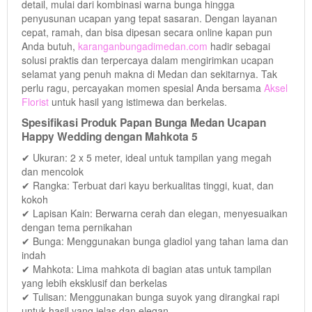
detail, mulai dari kombinasi warna bunga hingga
penyusunan ucapan yang tepat sasaran. Dengan layanan
cepat, ramah, dan bisa dipesan secara online kapan pun
Anda butuh,
karanganbungadimedan.com
hadir sebagai
solusi praktis dan terpercaya dalam mengirimkan ucapan
selamat yang penuh makna di Medan dan sekitarnya. Tak
perlu ragu, percayakan momen spesial Anda bersama
Aksel
Florist
untuk hasil yang istimewa dan berkelas.
Spesifikasi Produk Papan Bunga Medan Ucapan
Happy Wedding dengan Mahkota 5
✔ Ukuran: 2 x 5 meter, ideal untuk tampilan yang megah
dan mencolok
✔ Rangka: Terbuat dari kayu berkualitas tinggi, kuat, dan
kokoh
✔ Lapisan Kain: Berwarna cerah dan elegan, menyesuaikan
dengan tema pernikahan
✔ Bunga: Menggunakan bunga gladiol yang tahan lama dan
indah
✔ Mahkota: Lima mahkota di bagian atas untuk tampilan
yang lebih eksklusif dan berkelas
✔ Tulisan: Menggunakan bunga suyok yang dirangkai rapi
untuk hasil yang jelas dan elegan