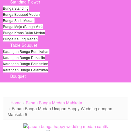
Standing Flower
Bunga Standing
Bunga Bouquet Medan
Bunga Salib Medan
Bunga Meja (Bunga Vas)
Bunga Krans Duka Medan
Bunga Kalung Medan
Table Bouquet
Karangan Bunga Pernikahan
Karangan Bunga Dukacita
Karangan Bunga Peresmian
Karangan Bunga Pelantikan
Bouquet
© Free
Joomla! 3 Modules
- by
VinaGecko.com
Home
/
Papan Bunga Medan Mahkota
/
Papan Bunga Medan Ucapan Happy Wedding dengan
Mahkota 5