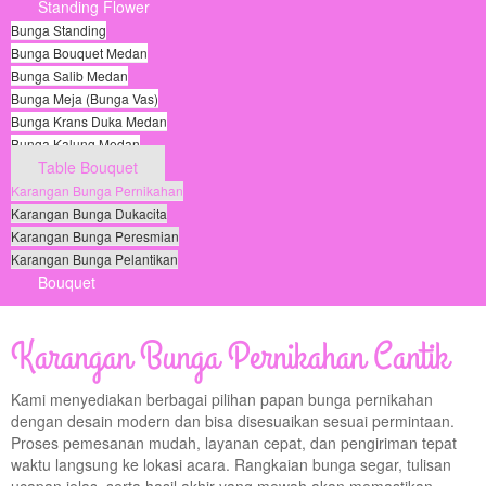
Standing Flower
Bunga Standing
Bunga Bouquet Medan
Bunga Salib Medan
Bunga Meja (Bunga Vas)
Bunga Krans Duka Medan
Bunga Kalung Medan
Table Bouquet
Karangan Bunga Pernikahan
Karangan Bunga Dukacita
Karangan Bunga Peresmian
Karangan Bunga Pelantikan
Bouquet
© Free
Joomla! 3 Modules
- by
VinaGecko.com
Karangan Bunga Pernikahan Cantik
Kami menyediakan berbagai pilihan papan bunga pernikahan
dengan desain modern dan bisa disesuaikan sesuai permintaan.
Proses pemesanan mudah, layanan cepat, dan pengiriman tepat
waktu langsung ke lokasi acara. Rangkaian bunga segar, tulisan