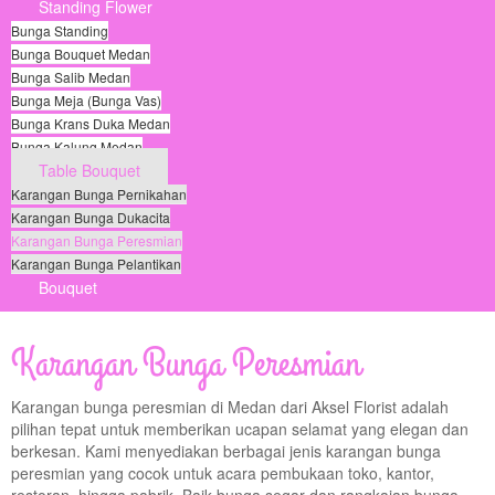
Standing Flower
Bunga Standing
Bunga Bouquet Medan
Bunga Salib Medan
Bunga Meja (Bunga Vas)
Bunga Krans Duka Medan
Bunga Kalung Medan
Table Bouquet
Karangan Bunga Pernikahan
Karangan Bunga Dukacita
Karangan Bunga Peresmian
Karangan Bunga Pelantikan
Bouquet
© Free
Joomla! 3 Modules
- by
VinaGecko.com
Karangan Bunga Peresmian
Karangan bunga peresmian di Medan dari Aksel Florist adalah
pilihan tepat untuk memberikan ucapan selamat yang elegan dan
berkesan. Kami menyediakan berbagai jenis karangan bunga
peresmian yang cocok untuk acara pembukaan toko, kantor,