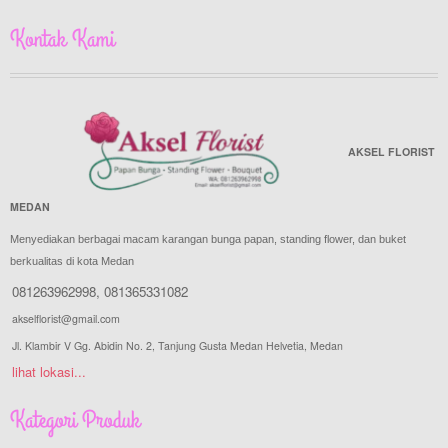
Kontak Kami
AKSEL FLORIST
MEDAN
Menyediakan berbagai macam karangan bunga papan, standing flower, dan buket
berkualitas di kota Medan
081263962998
,
081365331082
akselflorist@gmail.com
Jl. Klambir V Gg. Abidin No. 2, Tanjung Gusta Medan Helvetia, Medan
lihat lokasi...
Kategori Produk