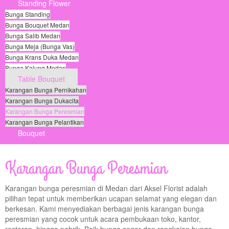
Standing Flower
Bunga Standing
Bunga Bouquet Medan
Bunga Salib Medan
Bunga Meja (Bunga Vas)
Bunga Krans Duka Medan
Bunga Kalung Medan
Table Bouquet
Karangan Bunga Pernikahan
Karangan Bunga Dukacita
Karangan Bunga Peresmian
Karangan Bunga Pelantikan
Bouquet
© Free
Joomla! 3 Modules
- by
VinaGecko.com
Karangan Bunga Peresmian
Karangan bunga peresmian di Medan dari Aksel Florist adalah
pilihan tepat untuk memberikan ucapan selamat yang elegan dan
berkesan. Kami menyediakan berbagai jenis karangan bunga
peresmian yang cocok untuk acara pembukaan toko, kantor,