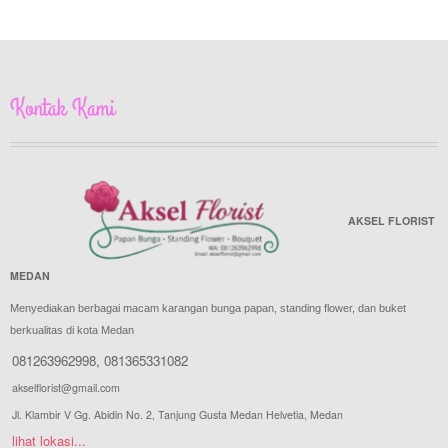
Kontak Kami
AKSEL FLORIST
MEDAN
Menyediakan berbagai macam karangan bunga papan, standing flower, dan buket
berkualitas di kota Medan
081263962998
,
081365331082
akselflorist@gmail.com
Jl. Klambir V Gg. Abidin No. 2, Tanjung Gusta Medan Helvetia, Medan
lihat lokasi...