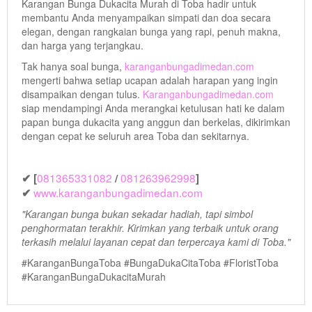
Karangan Bunga Dukacita Murah di Toba hadir untuk
membantu Anda menyampaikan simpati dan doa secara
elegan, dengan rangkaian bunga yang rapi, penuh makna,
dan harga yang terjangkau.
Tak hanya soal bunga,
karanganbungadimedan.com
mengerti bahwa setiap ucapan adalah harapan yang ingin
disampaikan dengan tulus.
Karanganbungadimedan.com
siap mendampingi Anda merangkai ketulusan hati ke dalam
papan bunga dukacita yang anggun dan berkelas, dikirimkan
dengan cepat ke seluruh area Toba dan sekitarnya.
081365331082
081263962998
✔ [
/
]
www.karanganbungadimedan.com
✔
"Karangan bunga bukan sekadar hadiah, tapi simbol
penghormatan terakhir. Kirimkan yang terbaik untuk orang
terkasih melalui layanan cepat dan terpercaya kami di Toba."
#KaranganBungaToba #BungaDukaCitaToba #FloristToba
#KaranganBungaDukacitaMurah