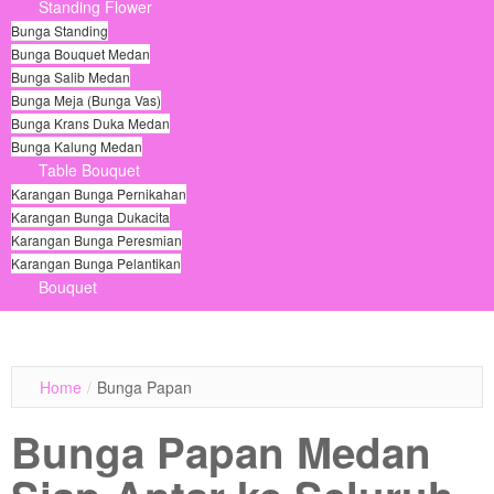
Standing Flower
Bunga Standing
Bunga Bouquet Medan
Bunga Salib Medan
Bunga Meja (Bunga Vas)
Bunga Krans Duka Medan
Bunga Kalung Medan
Table Bouquet
Karangan Bunga Pernikahan
Karangan Bunga Dukacita
Karangan Bunga Peresmian
Karangan Bunga Pelantikan
Bouquet
© Free
Joomla! 3 Modules
- by
VinaGecko.com
Home
/
Bunga Papan
Bunga Papan Medan