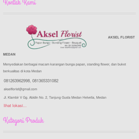
Kontak Kami
AKSEL FLORIST
MEDAN
Menyediakan berbagai macam karangan bunga papan, standing flower, dan buket
berkualitas di kota Medan
081263962998
,
081365331082
akselflorist@gmail.com
Jl. Klambir V Gg. Abidin No. 2, Tanjung Gusta Medan Helvetia, Medan
lihat lokasi...
Kategori Produk