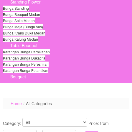
Standing Flower
Bunga Standing
Bunga Bouquet Medan
Bunga Salib Medan
Bunga Meja (Bunga Vas)
Bunga Krans Duka Medan
Bunga Kalung Medan
Table Bouquet
Karangan Bunga Pernikahan
Karangan Bunga Dukacita
Karangan Bunga Peresmian
Karangan Bunga Pelantikan
Bouquet
© Free
Joomla! 3 Modules
- by
VinaGecko.com
View Detail
Home
/
All Categories
View Detail
View Detail
Category:
Price:
from
View Detail