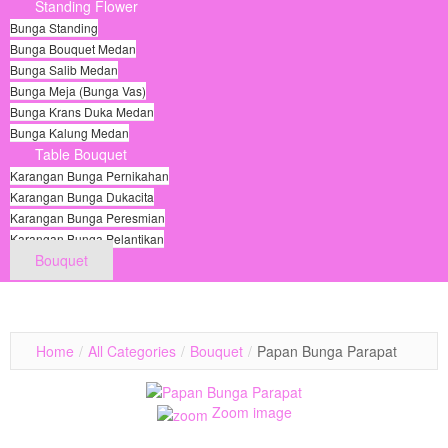
Standing Flower
Bunga Standing
Bunga Bouquet Medan
Bunga Salib Medan
Bunga Meja (Bunga Vas)
Bunga Krans Duka Medan
Bunga Kalung Medan
Table Bouquet
Karangan Bunga Pernikahan
Karangan Bunga Dukacita
Karangan Bunga Peresmian
Karangan Bunga Pelantikan
Bouquet
© Free
Joomla! 3 Modules
- by
VinaGecko.com
Home
/
All Categories
/
Bouquet
/
Papan Bunga Parapat
Zoom image